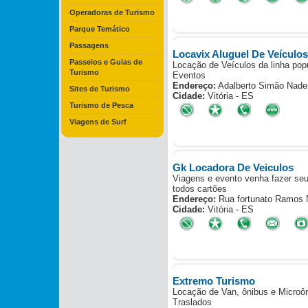
Operadoras de Turismo
Parque Temático
Passagens
Locavix Aluguel De Veículos
Passeios e Guias de
Locação de Veículos da linha pop
Turismo
Eventos
Endereço:
Adalberto Simão Nader
Sites de Turismo
Cidade:
Vitória - ES
Turismo de Pesca
Viagens de Surf
Gk Locadora De Veiculos
Viagens e evento venha fazer se
todos cartões
Endereço:
Rua fortunato Ramos N
Cidade:
Vitória - ES
Extremo Turismo
Locação de Van, ônibus e Microôn
Traslados