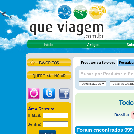
Início
Artigos
Sobr
Produtos ou Serviços
Pesquisar
Todo
Área Restrita
Brasil
->
E-Mail:
Senha:
Foram encontrados 999 a