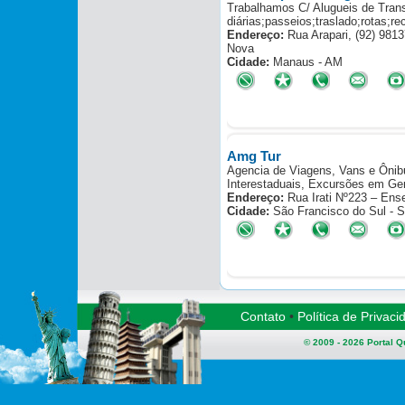
Trabalhamos C/ Alugueis de Tran
diárias;passeios;traslado;rotas;re
Endereço:
Rua Arapari, (92) 9813
Nova
Cidade:
Manaus - AM
Amg Tur
Agencia de Viagens, Vans e Ônib
Interestaduais, Excursões em Ger
Endereço:
Rua Irati Nº223 – Ens
Cidade:
São Francisco do Sul - 
Contato
•
Política de Privaci
© 2009 - 2026
Portal 