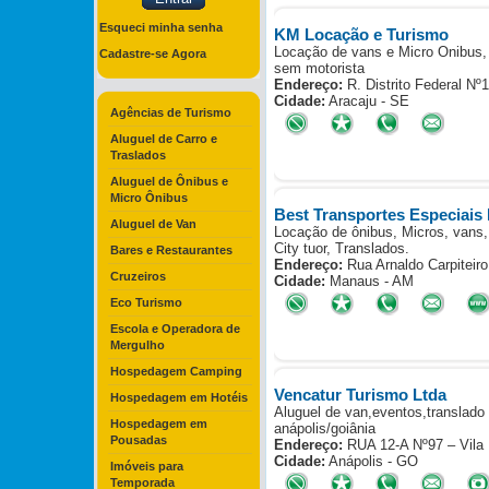
Esqueci minha senha
KM Locação e Turismo
Locação de vans e Micro Onibus,
Cadastre-se Agora
sem motorista
Endereço:
R. Distrito Federal N
Cidade:
Aracaju - SE
Agências de Turismo
Aluguel de Carro e
Traslados
Aluguel de Ônibus e
Micro Ônibus
Best Transportes Especiais 
Aluguel de Van
Locação de ônibus, Micros, vans,
City tuor, Translados.
Bares e Restaurantes
Endereço:
Rua Arnaldo Carpiteiro
Cruzeiros
Cidade:
Manaus - AM
Eco Turismo
Escola e Operadora de
Mergulho
Hospedagem Camping
Vencatur Turismo Ltda
Hospedagem em Hotéis
Aluguel de van,eventos,translado 
Hospedagem em
anápolis/goiânia
Pousadas
Endereço:
RUA 12-A Nº97 – Vila
Cidade:
Anápolis - GO
Imóveis para
Temporada